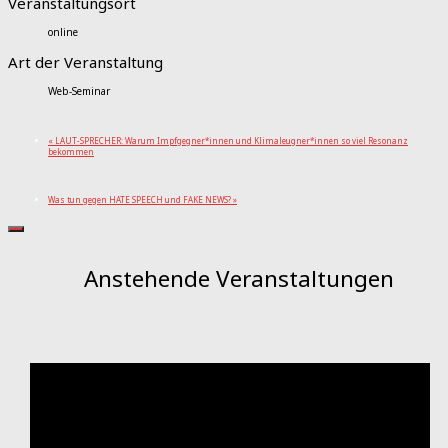
Veranstaltungsort
online
Art der Veranstaltung
Web-Seminar
«
LAUT-SPRECHER: Warum Impfgegner*innen und Klimaleugner*innen so viel Resonanz
bekommen
Was tun gegen HATE SPEECH und FAKE NEWS?
»
Anstehende Veranstaltungen