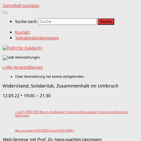
Zum Inhalt springen
Suche nach:
Kontakt
Teilnahmebedingungen
« Alle Veranstaltungen
Diese Veranstaltung hat bereits stattgefunden.
Widerstand, Solidarität, Zusammenhalt im Umbruch
12.05.22 • 19:00
–
21:30
«
LAUT-SPRECHER: Warum Impfgegner*innen und Klimaleugner*innen so viel Resonanz
bekommen
Was tun gegen HATE SPEECH und FAKE NEWS?
»
Web-Seminar mit Prof. Dr. Hans-Joachim Lietzmann