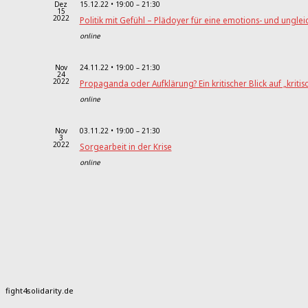
Dez
15.12.22 • 19:00
–
21:30
15
2022
Politik mit Gefühl – Plädoyer für eine emotions- und ungleic
online
Nov
24.11.22 • 19:00
–
21:30
24
2022
Propaganda oder Aufklärung? Ein kritischer Blick auf „kriti
online
Nov
03.11.22 • 19:00
–
21:30
3
2022
Sorgearbeit in der Krise
online
fight4solidarity.de